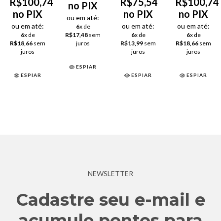
R$100,74
R$75,54
R$100,74
no PIX
no PIX
no PIX
no PIX
ou em até:
ou em até:
ou em até:
ou em até:
6
x de
6
x de
R$17,48
sem
6
x de
6
x de
R$18,66
sem
juros
R$13,99
sem
R$18,66
sem
juros
juros
juros
ESPIAR
ESPIAR
ESPIAR
ESPIAR
NEWSLETTER
Cadastre seu e-mail e
acumule pontos para