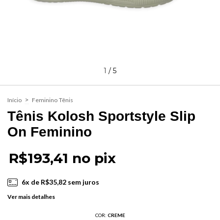
1
/
5
>
Início
Feminino
Tênis
Tênis Kolosh Sportstyle Slip
On Feminino
R$193,41 no pix
6
x de
R$35,82
sem juros
Ver mais detalhes
COR:
CREME