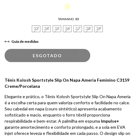
TAMANHO:
33
33
34
35
36
37
38
39
Guia de medidas
Tênis Kolosh Sportstyle Slip On Napa Ameria Feminino C3159
Creme/Porcelana
Elegante e prático, o Tênis Kolosh Sportstyle Slip On Napa Ameria
é a escolha certa para quem valoriza conforto e facilidade no calce.
Seu cabedal em napa (couro sintético) apresenta acabamento
sofisticado e macio, enquanto o forro têxtil proporciona
respirabilidade e bem-estar. A palmilha em espuma
Impulse+
garante amortecimento e conforto prolongado, e a sola em EVA
injet oferece leveza e flexibilidade em cada passo. O design slip on