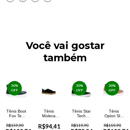
Você vai gostar
também
30
%
30
%
30
%
OFF
OFF
OFF
Tênis Boot
Tênis
Tênis Star
Tênis
Fox Ten
Moleca
Tech
Opion Slip
Forrado
Camurça
Matelasse
Couro
R$159,90
Eclipse
R$94,41
Flex
R$119,90
Feminino
R$159,90
Feminino
Feminino
Feminina