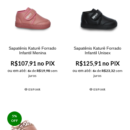
Sapatênis Katurê Forrado
Sapatênis Katurê Forrado
Infantil Menina
Infantil Unisex
R$107,91 no PIX
R$125,91 no PIX
ou em até:
ou em até:
6
x de
R$19,98
sem
6
x de
R$23,32
sem
juros
juros
ESPIAR
ESPIAR
5
%
OFF