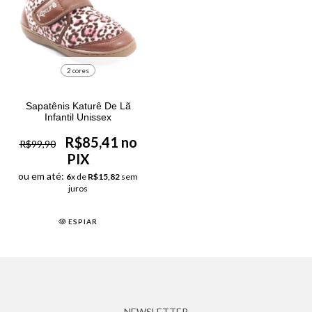
2 cores
Sapatênis Katurê De Lã
Infantil Unissex
R$85,41 no
R$99,90
PIX
ou em até:
6
x de
R$15,82
sem
juros
ESPIAR
NEWSLETTER