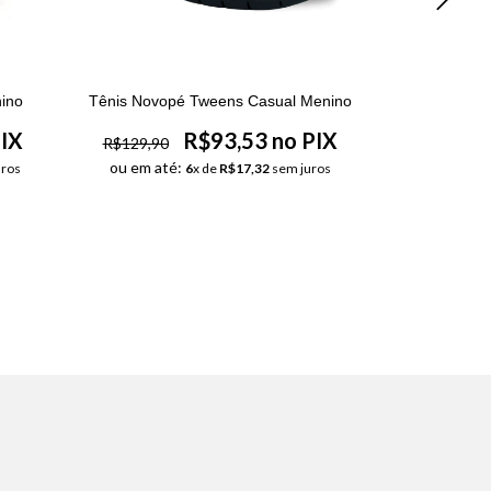
ino
Tênis Novopé Tweens Casual Menino
Tênis Ortopé
PIX
R$93,53 no PIX
R$129,90
R$129,90
ou em até:
ros
6
x de
R$17,32
sem juros
ou em até