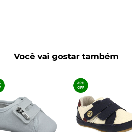
Você vai gostar também
%
30
%
F
OFF