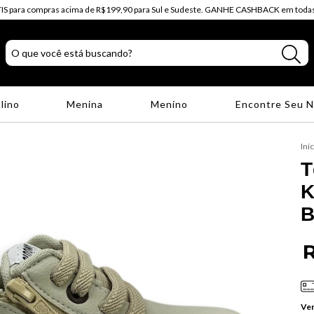
IS para compras acima de R$199,90 para Sul e Sudeste. GANHE CASHBACK em todas
lino
Menina
Menino
Encontre Seu 
Iní
T
K
B
R
Ver