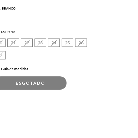
:
BRANCO
MANHO:
20
0
21
22
23
24
25
26
7
Guia de medidas