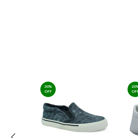
30
%
20
OFF
OF