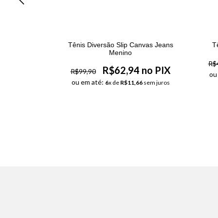
Menino Azul
Tênis Diversão Slip Canvas Jeans
T
Menino
 no PIX
R$
R$62,94 no PIX
R$99,90
ou
36
sem juros
ou em até:
6
x de
R$11,66
sem juros