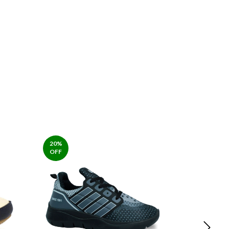
20
%
20
%
OFF
OFF