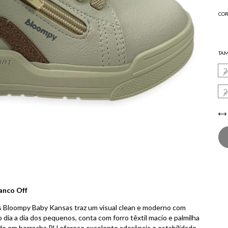
COR
TA
2
2
anco Off
is Bloompy Baby Kansas traz um visual clean e moderno com
 dia a dia dos pequenos, conta com forro têxtil macio e palmilha
o em borracha PU oferece excelente aderência e estabilidade,