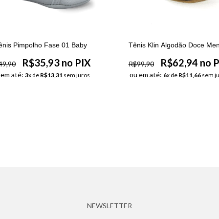
ênis Pimpolho Fase 01 Baby
Tênis Klin Algodão Doce Men
R$35,93 no PIX
R$62,94 no 
49,90
R$99,90
 em até:
ou em até:
3
x de
R$13,31
sem juros
6
x de
R$11,66
sem ju
NEWSLETTER