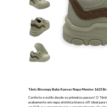
Tênis Bloompy Baby Kansas Napa Menino 1623 Br
Conforto e estilo desde os primeiros passos! O Tên
acabamento em napa sintética branco off. Ideal para o
em EVA que garante leveza e amortecimento. O solad