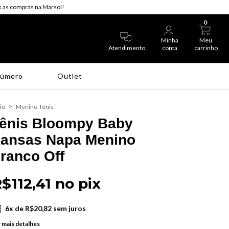
 as compras na Marsol!
0
Minha
Meu
Atendimento
conta
carrinho
Número
Outlet
>
cio
Menino
Tênis
ênis Bloompy Baby
ansas Napa Menino
ranco Off
$112,41 no pix
6
x de
R$20,82
sem juros
 mais detalhes