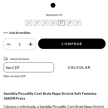
TAMANHO:
37
33
34
35
36
37
38
39
Guia de medidas
Entregas para o CEP:
ALTERAR CEP
MEIOS DE ENVIO
CALCULAR
Não sei meu CEP
Sandália Piccadilly Cont Brule Napa Stretch Soft Feminina
566078 Preta
Clássica e sofisticada, a Sandália Piccadilly Cont Brule Napa Stretch