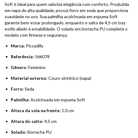
Soft é ideal para quem valoriza elegância com conforto. Produzida
em napa de alta qualidade, possui forro em seda que proporciona
suavidade no uso. Sua palmilha acolchoada em espuma Soft
garante bem-estar prolongado, enquanto o salto de 4,5 cm traz
estilo aliado à estabilidade. O solado em borracha PU completa o
modelo com firmeza e segurança.
Marca:
Piccadilly
Referência:
566078
Gênero:
Feminino
Material externo:
Couro sintético (napa)
Forro:
Seda
Palmilha:
Acolchoada em espuma Soft
Altura da sola na frente:
1,0 cm
Altura do salto:
4,5 cm
Solado:
Borracha PU