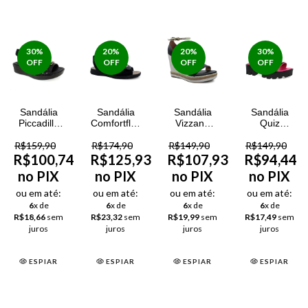
30
%
20
%
20
%
30
%
OFF
OFF
OFF
OFF
Sandália
Sandália
Sandália
Sandália
Piccadilly
Comfortflex
Vizzano
Quiz
Anabela
Lycra Soft
Pélica
Mestiço
R$159,90
Joanete
R$174,90
Plus
R$149,90
Feminina
R$149,90
Feminina
Feminina
Feminina
R$100,74
R$125,93
R$107,93
R$94,44
Preto
no PIX
no PIX
no PIX
no PIX
ou em até:
ou em até:
ou em até:
ou em até:
6
x de
6
x de
6
x de
6
x de
R$18,66
sem
R$23,32
sem
R$19,99
sem
R$17,49
sem
juros
juros
juros
juros
ESPIAR
ESPIAR
ESPIAR
ESPIAR