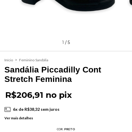
1
/
5
>
Início
Feminino
Sandália
Sandália Piccadilly Cont
Stretch Feminina
R$206,91 no pix
6
x de
R$38,32
sem juros
Ver mais detalhes
COR:
PRETO