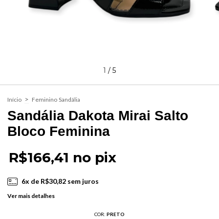
1
/
5
>
Início
Feminino
Sandália
Sandália Dakota Mirai Salto
Bloco Feminina
R$166,41 no pix
6
x de
R$30,82
sem juros
Ver mais detalhes
COR:
PRETO