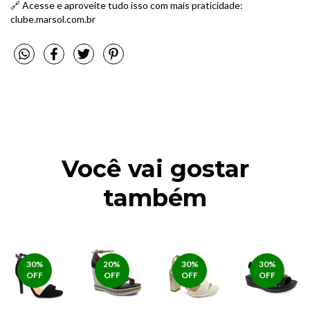
🔗 Acesse e aproveite tudo isso com mais praticidade:
clube.marsol.com.br
Você vai gostar
também
30
%
20
%
30
%
30
%
OFF
OFF
OFF
OFF