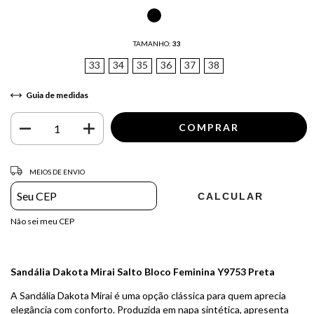
TAMANHO:
33
33
34
35
36
37
38
Guia de medidas
Entregas para o CEP:
ALTERAR CEP
MEIOS DE ENVIO
CALCULAR
Não sei meu CEP
Sandália Dakota Mirai Salto Bloco Feminina Y9753 Preta
A Sandália Dakota Mirai é uma opção clássica para quem aprecia
elegância com conforto. Produzida em napa sintética, apresenta