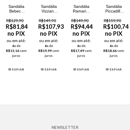
Sandália
Sandália
Sandália
Sandália
Bebecê
Vizzano
Ramarim
Piccadilly
Nobuck
Pélica
Conforto
Anabela
R$129,90
Feminina
R$149,90
Feminina
R$149,90
Total
R$159,90
Joanete
Feminina
Feminina
R$81,84
R$107,93
R$94,44
R$100,74
no PIX
no PIX
no PIX
no PIX
ou em até:
ou em até:
ou em até:
ou em até:
6
x de
6
x de
6
x de
6
x de
R$15,16
sem
R$19,99
sem
R$17,49
sem
R$18,66
sem
juros
juros
juros
juros
ESPIAR
ESPIAR
ESPIAR
ESPIAR
NEWSLETTER