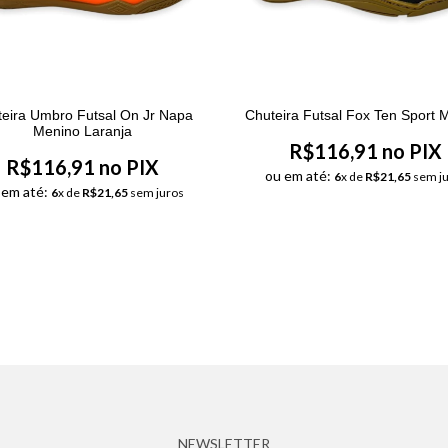
eira Umbro Futsal On Jr Napa
Chuteira Futsal Fox Ten Sport 
Menino Laranja
R$116,91 no PIX
R$116,91 no PIX
ou em até:
6
x de
R$21,65
sem ju
 em até:
6
x de
R$21,65
sem juros
NEWSLETTER