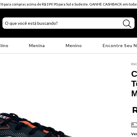
IS para compras acima de R$199,90 para Sul e Sudeste. GANHE CASHBACK em todas
lino
Menina
Menino
Encontre Seu 
Iní
C
T
M
R
Ver