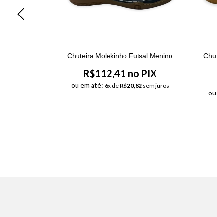
 Warskin Jr
Chuteira Molekinho Futsal Menino
Chut
l
R$112,41 no PIX
o PIX
ou em até:
6
x de
R$20,82
sem juros
ou
65
sem juros