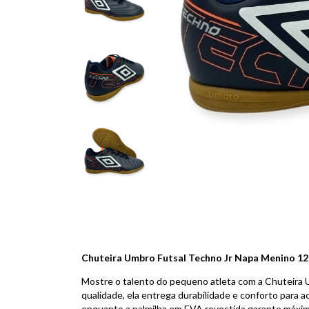
Chuteira Umbro Futsal Techno Jr Napa Menino 1
Mostre o talento do pequeno atleta com a Chuteira U
qualidade, ela entrega durabilidade e conforto para a
enquanto a palmilha em EVA revestida garante máxim