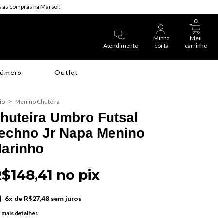
 as compras na Marsol!
0
Minha
Meu
Atendimento
conta
carrinho
Número
Outlet
>
cio
Menino
Chuteira
huteira Umbro Futsal
echno Jr Napa Menino
arinho
$148,41 no pix
6
x de
R$27,48
sem juros
 mais detalhes