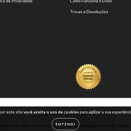
tica de Privacidade
Como Funciona o Envio
Trocas e Devoluções
por este site
você aceita o uso de cookies
para agilizar a sua experiênc
Criado por:
ENTENDI
DOS LTDA - CNPJ: 07.201.407/0001-26 - Rua Padre Biágio Simonetti, 503 - Centro -