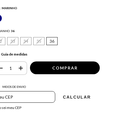
:
MARINHO
MANHO:
36
2
33
34
35
36
Guia de medidas
regas para o CEP:
ALTERAR CEP
MEIOS DE ENVIO
CALCULAR
 sei meu CEP