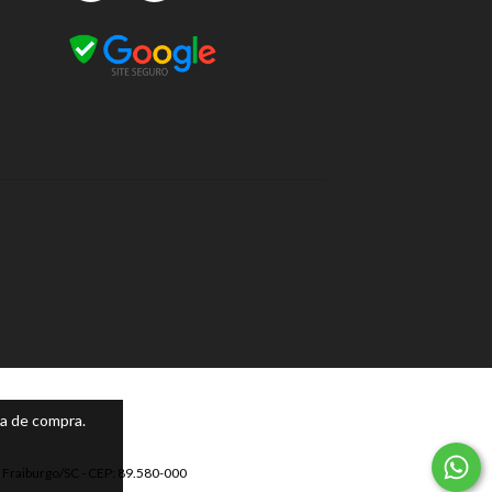
ia de compra.
 Fraiburgo/SC - CEP: 89.580-000