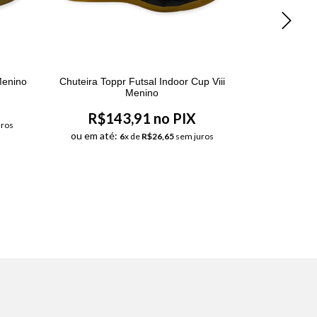
Menino
Chuteira Toppr Futsal Indoor Cup Viii
Chuteira F
Menino
R$143,91 no PIX
R$13
ros
ou em até:
ou em até
6
x de
R$26,65
sem juros