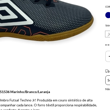
COR
TA
3
Ent
Não
251536 Marinho/Branco/Laranja
mbro Futsal Techno Jr! Produzida em couro sintético de alta
companhar cada lance. O forro têxtil proporciona respirabilidade,
o conforto durante o jogo.