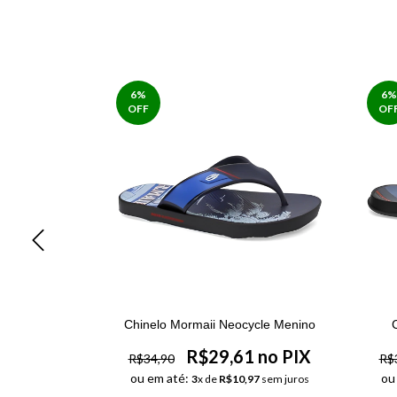
6
%
6
%
OFF
OF
a Power Iv
Chinelo Mormaii Neocycle Menino
R$29,61 no PIX
R$34,90
R$
 no PIX
ou em até:
ou
3
x de
R$10,97
sem juros
97
sem juros