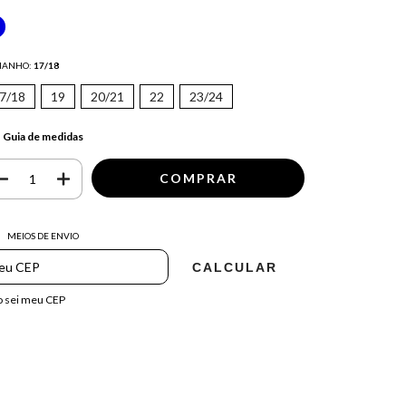
MANHO:
17/18
7/18
19
20/21
22
23/24
Guia de medidas
regas para o CEP:
ALTERAR CEP
MEIOS DE ENVIO
CALCULAR
 sei meu CEP