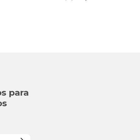
s para
os