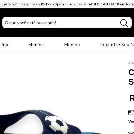
IS para compras acima de R$199,90 para Sul e Sudeste. GANHE CASHBACK em todas
lino
Menina
Menino
Encontre Seu 
Iní
C
S
R
Ver
COR