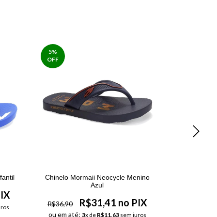
5
%
10
%
OFF
OFF
antil
Chinelo Mormaii Neocycle Menino
Chinelo Car
Azul
PIX
R$31,41 no PIX
R$36,90
R$49,90
ros
ou em até:
ou em até
3
x de
R$11,63
sem juros