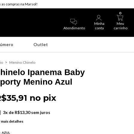
 as compras na Marsol!
0
Minha
Meu
Atendimento
conta
carrinho
Número
Outlet
>
cio
Menino
Chinelo
hinelo Ipanema Baby
porty Menino Azul
$35,91 no pix
3
x de
R$13,30
sem juros
 mais detalhes
:
AZUL