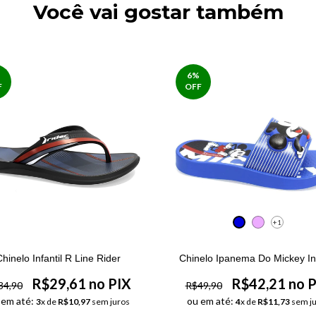
Você vai gostar também
6
%
F
OFF
+1
Chinelo Infantil R Line Rider
Chinelo Ipanema Do Mickey Inf
R$29,61 no PIX
R$42,21 no 
34,90
R$49,90
 em até:
ou em até:
3
x de
R$10,97
sem juros
4
x de
R$11,73
sem ju