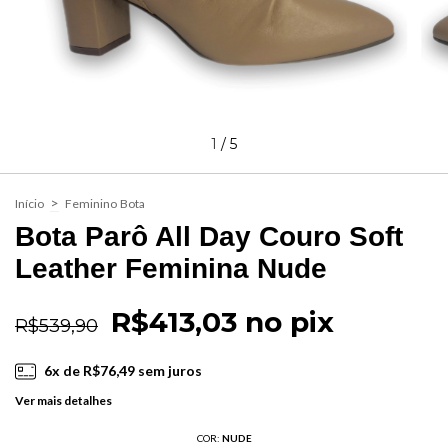
1
/
5
>
Início
Feminino
Bota
Bota Parô All Day Couro Soft
Leather Feminina Nude
R$413,03 no pix
R$539,90
6
x de
R$76,49
sem juros
Ver mais detalhes
COR:
NUDE