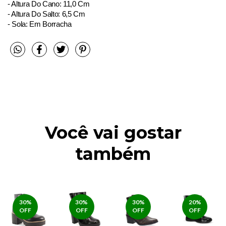
- Altura Do Cano: 11,0 Cm
- Altura Do Salto: 6,5 Cm
- Sola: Em Borracha
Você vai gostar
também
30
%
30
%
30
%
20
%
OFF
OFF
OFF
OFF