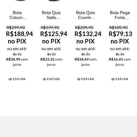
Bota
Bota Quiz
Bota Quiz
Bota Pega
Coturno
Salto
Country
Forte
Parô Couro
Grosso
Cobra
Unisex
R$299,90
Semi
R$199,90
Feminina
R$209,90
Feminina
R$109,90
Cromo
R$188,94
R$125,94
R$132,24
R$79,13
Feminina
no PIX
no PIX
no PIX
no PIX
ou em até:
ou em até:
ou em até:
ou em até:
6
x de
6
x de
6
x de
6
x de
R$34,99
sem
R$23,32
sem
R$24,49
sem
R$14,65
sem
juros
juros
juros
juros
ESPIAR
ESPIAR
ESPIAR
ESPIAR