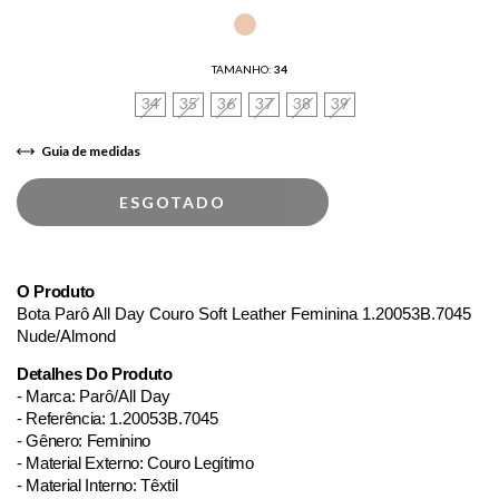
TAMANHO:
34
34
35
36
37
38
39
Guia de medidas
O Produto
Bota Parô All Day Couro Soft Leather Feminina 1.20053B.7045
Nude/Almond
Detalhes Do Produto
- Marca:
Parô/All Day
- Referência:
1.20053B.7045
- Gênero: Feminino
- Material Externo: Couro Legítimo
- Material Interno: Têxtil