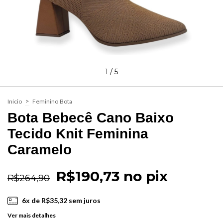
1
/
5
>
Início
Feminino
Bota
Bota Bebecê Cano Baixo
Tecido Knit Feminina
Caramelo
R$190,73 no pix
R$264,90
6
x de
R$35,32
sem juros
Ver mais detalhes