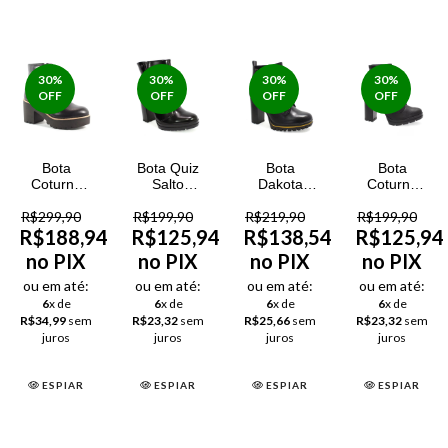
30
%
30
%
30
%
30
%
OFF
OFF
OFF
OFF
Bota
Bota Quiz
Bota
Bota
Coturno
Salto
Dakota
Coturno
Parô Couro
Grosso
Napa
Quiz New
R$299,90
Semi
R$199,90
Feminina
R$219,90
Wellen
R$199,90
Mestiço
Cromo
Feminina
Feminina
R$188,94
R$125,94
R$138,54
R$125,94
Feminina
no PIX
no PIX
no PIX
no PIX
ou em até:
ou em até:
ou em até:
ou em até:
6
x de
6
x de
6
x de
6
x de
R$34,99
sem
R$23,32
sem
R$25,66
sem
R$23,32
sem
juros
juros
juros
juros
ESPIAR
ESPIAR
ESPIAR
ESPIAR