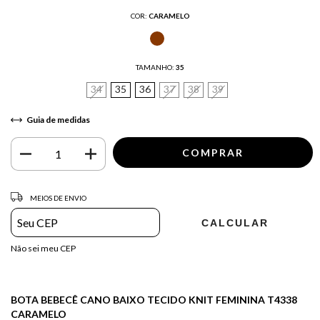
COR:
CARAMELO
TAMANHO:
35
34
35
36
37
38
39
Guia de medidas
Entregas para o CEP:
ALTERAR CEP
MEIOS DE ENVIO
CALCULAR
Não sei meu CEP
BOTA BEBECÊ CANO BAIXO TECIDO KNIT FEMININA T4338
CARAMELO