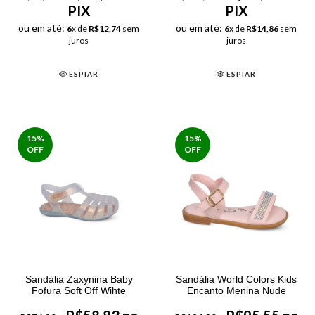
PIX
PIX
ou em até:
ou em até:
6
x de
R$12,74
sem
6
x de
R$14,86
sem
juros
juros
ESPIAR
ESPIAR
15
%
15
%
OFF
OFF
Sandália Zaxynina Baby
Sandália World Colors Kids
Fofura Soft Off Wihte
Encanto Menina Nude