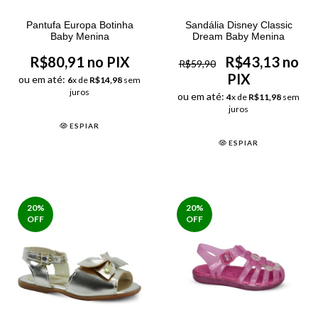
Pantufa Europa Botinha
Sandália Disney Classic
Baby Menina
Dream Baby Menina
R$80,91 no PIX
R$43,13 no
R$59,90
PIX
ou em até:
6
x de
R$14,98
sem
juros
ou em até:
4
x de
R$11,98
sem
juros
ESPIAR
ESPIAR
20
%
20
%
OFF
OFF