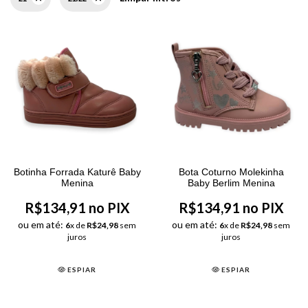
Botinha Forrada Katurê Baby
Bota Coturno Molekinha
Menina
Baby Berlim Menina
R$134,91 no PIX
R$134,91 no PIX
ou em até:
ou em até:
6
x de
R$24,98
sem
6
x de
R$24,98
sem
juros
juros
ESPIAR
ESPIAR