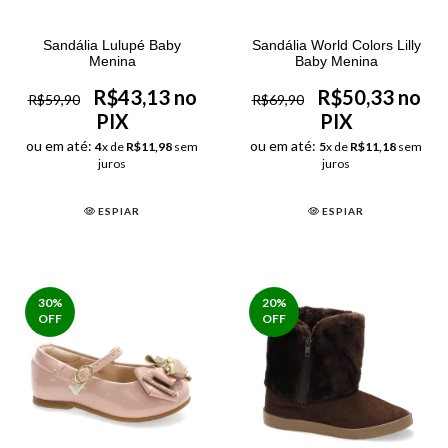
Sandália Lulupé Baby
Sandália World Colors Lilly
Menina
Baby Menina
R$43,13 no
R$50,33 no
R$59,90
R$69,90
PIX
PIX
ou em até:
ou em até:
4
x de
R$11,98
sem
5
x de
R$11,18
sem
juros
juros
ESPIAR
ESPIAR
30
%
20
%
OFF
OFF