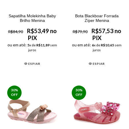
Sapatilha Molekinha Baby
Bota Blackboar Forrada
Brilho Menina
Zíper Menina
R$53,49 no
R$57,53 no
R$84,90
R$79,90
PIX
PIX
ou em até:
ou em até:
5
x de
R$11,89
sem
6
x de
R$10,65
sem
juros
juros
ESPIAR
ESPIAR
30
%
30
%
OFF
OFF