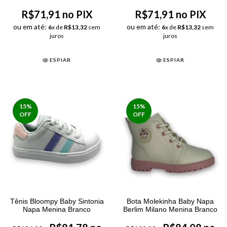
Menina Dourado
R$71,91 no PIX
R$71,91 no PIX
ou em até:
ou em até:
6
x de
R$13,32
sem
6
x de
R$13,32
sem
juros
juros
ESPIAR
ESPIAR
15
%
15
%
OFF
OFF
Tênis Bloompy Baby Sintonia
Bota Molekinha Baby Napa
Napa Menina Branco
Berlim Milano Menina Branco