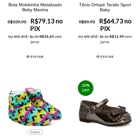
Bota Molekinha Metalizado
Tênis Ortopé Tecido Sport
Beby Menina
Baby
R$79,13 no
R$64,73 no
R$109,90
R$89,90
PIX
PIX
ou em até:
ou em até:
6
x de
R$14,65
sem
6
x de
R$11,99
sem
juros
juros
ESPIAR
ESPIAR
20
%
OFF
2 cores