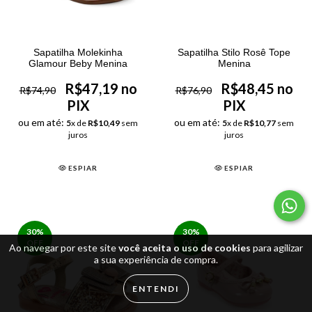
Sapatilha Molekinha
Sapatilha Stilo Rosê Tope
Glamour Beby Menina
Menina
R$47,19 no
R$48,45 no
R$74,90
R$76,90
PIX
PIX
ou em até:
ou em até:
5
x de
R$10,49
sem
5
x de
R$10,77
sem
juros
juros
ESPIAR
ESPIAR
30
%
30
%
OFF
OFF
Ao navegar por este site
você aceita o uso de cookies
para agilizar
a sua experiência de compra.
ENTENDI