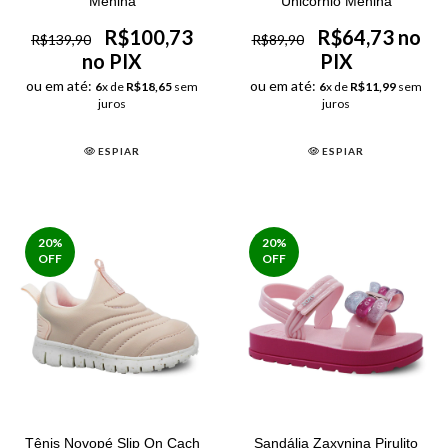
Menina
Unicórnio Menina
R$100,73
R$64,73 no
R$139,90
R$89,90
no PIX
PIX
ou em até:
ou em até:
6
x de
R$18,65
sem
6
x de
R$11,99
sem
juros
juros
ESPIAR
ESPIAR
20
%
20
%
OFF
OFF
Tênis Novopé Slip On Cach
Sandália Zaxynina Pirulito