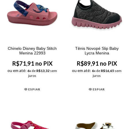
Chinelo Disney Baby Stitch
Tênis Novopé Slip Baby
Menina 22993
Lycra Menina
R$71,91 no PIX
R$89,91 no PIX
ou em até:
ou em até:
6
x de
R$13,32
sem
6
x de
R$16,65
sem
juros
juros
ESPIAR
ESPIAR