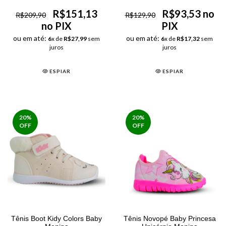
R$151,13
R$93,53 no
R$209,90
R$129,90
no PIX
PIX
ou em até:
ou em até:
6
x de
R$27,99
sem
6
x de
R$17,32
sem
juros
juros
ESPIAR
ESPIAR
20
%
20
%
OFF
OFF
Tênis Boot Kidy Colors Baby
Tênis Novopé Baby Princesa