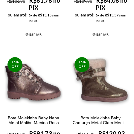
R$81,78 no
R$84,08 no
R$106,90
R$109,90
PIX
PIX
ou em até:
ou em até:
6
x de
R$15,15
sem
6
x de
R$15,57
sem
juros
juros
ESPIAR
ESPIAR
15
%
15
%
OFF
OFF
Bota Molekinha Baby Napa
Bota Molekinha Baby
Metal Malibu Menina Rosa
Camurça Metal Glam Menina
Rosa
R$91,73 no
R$120,03