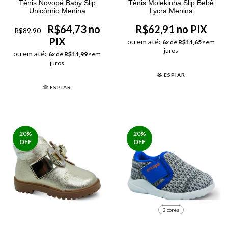
Tênis Novopé Baby Slip
Tênis Molekinha Slip Bebê
Unicórnio Menina
Lycra Menina
R$64,73 no
R$62,91 no PIX
R$89,90
PIX
ou em até:
6
x de
R$11,65
sem
juros
ou em até:
6
x de
R$11,99
sem
juros
ESPIAR
ESPIAR
20
%
20
%
OFF
OFF
2 cores