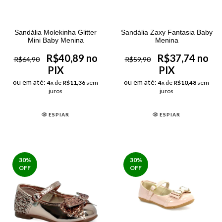
Sandália Molekinha Glitter
Sandália Zaxy Fantasia Baby
Mini Baby Menina
Menina
R$40,89 no
R$37,74 no
R$64,90
R$59,90
PIX
PIX
ou em até:
ou em até:
4
x de
R$11,36
sem
4
x de
R$10,48
sem
juros
juros
ESPIAR
ESPIAR
30
%
30
%
OFF
OFF