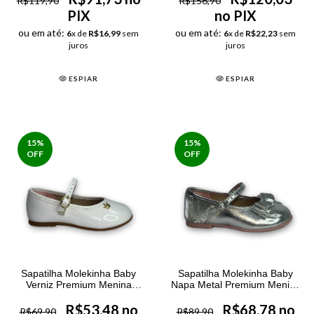
R$119,90
R$156,90
PIX
no PIX
ou em até:
ou em até:
6
x de
R$16,99
sem
6
x de
R$22,23
sem
juros
juros
ESPIAR
ESPIAR
15
%
15
%
OFF
OFF
Sapatilha Molekinha Baby
Sapatilha Molekinha Baby
Verniz Premium Menina
Napa Metal Premium Menina
Branca
Prata
R$53,48 no
R$68,78 no
R$69,90
R$89,90