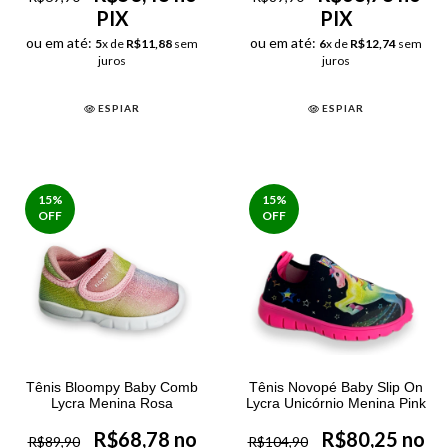
PIX
PIX
ou em até:
ou em até:
5
x de
R$11,88
sem
6
x de
R$12,74
sem
juros
juros
ESPIAR
ESPIAR
15
%
15
%
OFF
OFF
Tênis Bloompy Baby Comb
Tênis Novopé Baby Slip On
Lycra Menina Rosa
Lycra Unicórnio Menina Pink
R$68,78 no
R$80,25 no
R$89,90
R$104,90