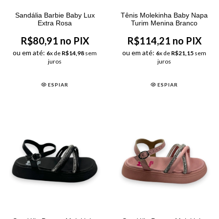
Sandália Barbie Baby Lux
Tênis Molekinha Baby Napa
Extra Rosa
Turim Menina Branco
R$80,91 no PIX
R$114,21 no PIX
ou em até:
ou em até:
6
x de
R$14,98
sem
6
x de
R$21,15
sem
juros
juros
ESPIAR
ESPIAR