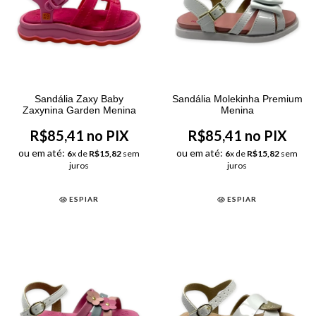
Sandália Zaxy Baby
Sandália Molekinha Premium
Zaxynina Garden Menina
Menina
R$85,41 no PIX
R$85,41 no PIX
ou em até:
ou em até:
6
x de
R$15,82
sem
6
x de
R$15,82
sem
juros
juros
ESPIAR
ESPIAR