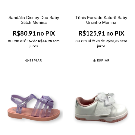
Sandália Disney Duo Baby
Tênis Forrado Katurê Baby
Stitch Menina
Ursinho Menina
R$80,91 no PIX
R$125,91 no PIX
ou em até:
ou em até:
6
x de
R$14,98
sem
6
x de
R$23,32
sem
juros
juros
ESPIAR
ESPIAR