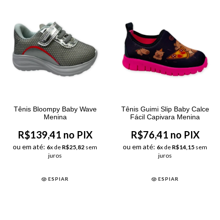
Tênis Bloompy Baby Wave
Tênis Guimi Slip Baby Calce
Menina
Fácil Capivara Menina
R$139,41 no PIX
R$76,41 no PIX
ou em até:
ou em até:
6
x de
R$25,82
sem
6
x de
R$14,15
sem
juros
juros
ESPIAR
ESPIAR