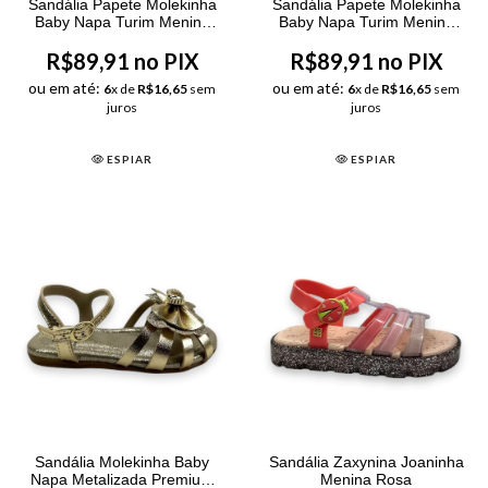
Sandália Papete Molekinha
Sandália Papete Molekinha
Baby Napa Turim Menina
Baby Napa Turim Menina
Preto
Rosa
R$89,91 no PIX
R$89,91 no PIX
ou em até:
ou em até:
6
x de
R$16,65
sem
6
x de
R$16,65
sem
juros
juros
ESPIAR
ESPIAR
Sandália Molekinha Baby
Sandália Zaxynina Joaninha
Napa Metalizada Premium
Menina Rosa