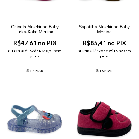
Chinelo Molekinha Baby
Sapatilha Molekinha Baby
Leka-Kaka Menina
Menina
R$47,61 no PIX
R$85,41 no PIX
ou em até:
ou em até:
5
x de
R$10,58
sem
6
x de
R$15,82
sem
juros
juros
ESPIAR
ESPIAR