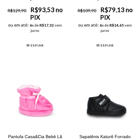
R$93,53 no
R$79,13 no
R$129,90
R$109,90
PIX
PIX
ou em até:
ou em até:
6
x de
R$17,32
sem
6
x de
R$14,65
sem
juros
juros
ESPIAR
ESPIAR
Pantufa Casa&Cia Bebê Lã
Sapatênis Katurê Forrado