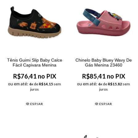
Tênis Guimi Slip Baby Calce
Chinelo Baby Bluey Wavy De
Fácil Capivara Menina
Gás Menina 23460
R$76,41 no PIX
R$85,41 no PIX
ou em até:
ou em até:
6
x de
R$14,15
sem
6
x de
R$15,82
sem
juros
juros
ESPIAR
ESPIAR