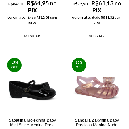
R$64,95 no
R$61,13 no
R$84,90
R$79,90
PIX
PIX
ou em até:
ou em até:
6
x de
R$12,03
sem
6
x de
R$11,32
sem
juros
juros
ESPIAR
ESPIAR
15
%
15
%
OFF
OFF
Sapatilha Molekinha Baby
Sandália Zaxynina Baby
Mini Shine Menina Preta
Preciosa Menina Nude