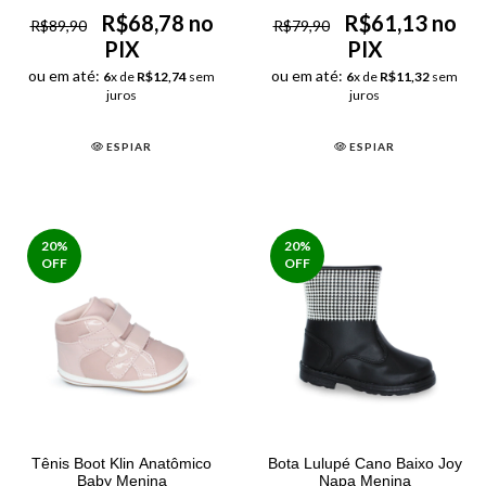
R$68,78 no
R$61,13 no
R$89,90
R$79,90
PIX
PIX
ou em até:
ou em até:
6
x de
R$12,74
sem
6
x de
R$11,32
sem
juros
juros
ESPIAR
ESPIAR
20
%
20
%
OFF
OFF
Tênis Boot Klin Anatômico
Bota Lulupé Cano Baixo Joy
Baby Menina
Napa Menina