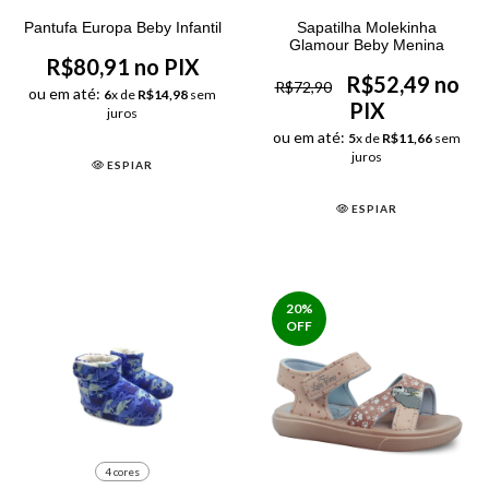
Pantufa Europa Beby Infantil
Sapatilha Molekinha
Glamour Beby Menina
R$80,91 no PIX
R$52,49 no
R$72,90
ou em até:
6
x de
R$14,98
sem
PIX
juros
ou em até:
5
x de
R$11,66
sem
juros
ESPIAR
ESPIAR
20
%
OFF
4 cores