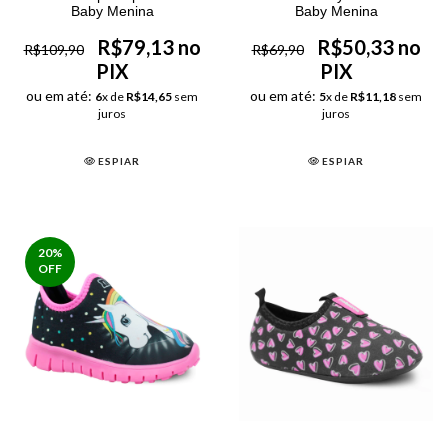
Baby Menina
Baby Menina
R$79,13 no
R$50,33 no
R$109,90
R$69,90
PIX
PIX
ou em até:
ou em até:
6
x de
R$14,65
sem
5
x de
R$11,18
sem
juros
juros
ESPIAR
ESPIAR
20
%
OFF