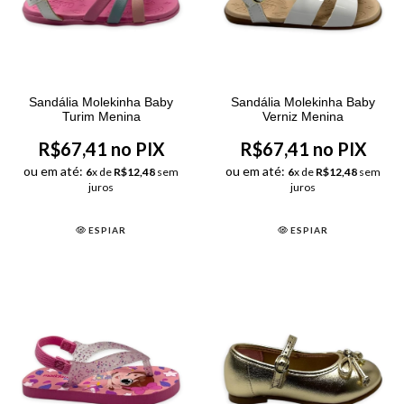
Sandália Molekinha Baby
Sandália Molekinha Baby
Turim Menina
Verniz Menina
R$67,41 no PIX
R$67,41 no PIX
ou em até:
ou em até:
6
x de
R$12,48
sem
6
x de
R$12,48
sem
juros
juros
ESPIAR
ESPIAR