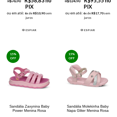
R$58,83 no
R$95,55 no
R$76,90
R$124,90
PIX
PIX
ou em até:
ou em até:
6
x de
R$10,90
sem
6
x de
R$17,70
sem
juros
juros
ESPIAR
ESPIAR
15
%
15
%
OFF
OFF
Sandália Zaxynina Baby
Sandália Molekinha Baby
Power Menina Rosa
Napa Gliter Menina Rosa