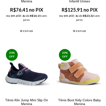
Menina
Infantil Unisex
R$76,41 no PIX
R$125,91 no PIX
ou em até:
ou em até:
6
x de
R$14,15
sem
6
x de
R$23,32
sem
juros
juros
ESPIAR
ESPIAR
20
%
20
%
OFF
OFF
Tênis Klin Jump Mini Slip On
Tênis Boot Kidy Colors Baby
Menina
Menina